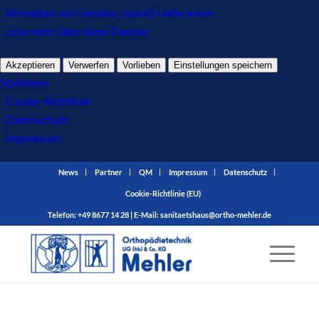
Verwalten von {vendor_count}-Lieferanten
Lese mehr über diese Zwecke
Akzeptieren
Verwerfen
Vorlieben
Einstellungen speichern
Vorlieben
Cookie-Richtlinie
Datenschutz
Impressum
News
Partner
QM
Impressum
Datenschutz
Cookie-Richtlinie (EU)
Telefon: +49 8677 14 28 | E-Mail:
sanitaetshaus@ortho-mehler.de