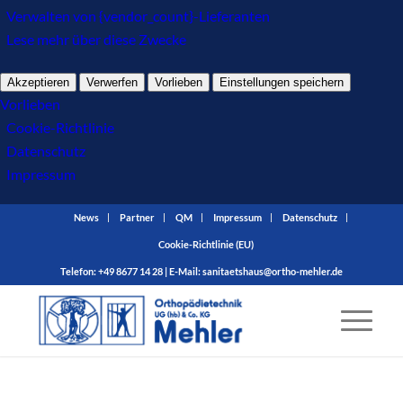
Verwalten von {vendor_count}-Lieferanten
Lese mehr über diese Zwecke
Akzeptieren
Verwerfen
Vorlieben
Einstellungen speichern
Vorlieben
Cookie-Richtlinie
Datenschutz
Impressum
News
Partner
QM
Impressum
Datenschutz
Cookie-Richtlinie (EU)
Telefon: +49 8677 14 28 | E-Mail:
sanitaetshaus@ortho-mehler.de